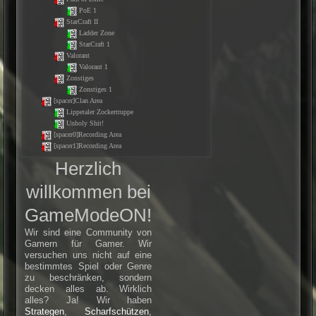
PoE 1
StarCraft II
Ladder Zone
StarCraft 1
Valorant
Valorant 1
Zonstiges
Zonstiges 1
[spacer]Clan Area
Lippetaler Zockertruppe
Unholy Shit!
[spacer0]Recording Area
[spacer1]Recording Area
Herzlich
willkommen bei
GameModeON!
Wir sind eine Community von
Gamern für Gamer. Wir
versuchen uns nicht auf eine
bestimmtes Spiel oder Genre
zu beschränken, sondern
decken alles ab. Wirklich
alles? Ja! Wir haben
Strategen
,
Scharfschützen
,