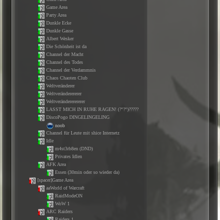
Game Area
Party Area
Dunkle Ecke
Dunkle Gasse
Albert Wesker
Die Schönheit ist da
Channel der Macht
Channel des Todes
Channel der Verdammnis
Chaos Chaoten Club
Weltveränderer
Weltveränderererer
Weltverändererererer
LASST MICH IN RUHE RAGEN! (?°?°)?????
DiscoPogo DINGELINGELING
noob
Channel für Leute mit shice Internetz
Idle
m4st3rb8en (DND)
Privates Idlen
AFK Area
Essen (30min oder so wieder da)
[spacer]Game Area
aaWorld of Warcraft
RaidModeON
WoW 1
ARC Raiders
Raiders 1