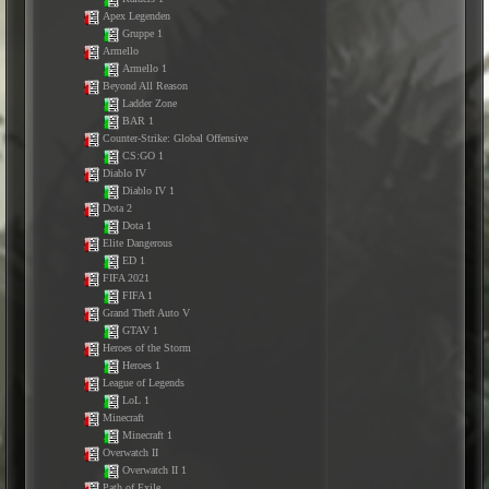
Apex Legenden
Gruppe 1
Armello
Armello 1
Beyond All Reason
Ladder Zone
BAR 1
Counter-Strike: Global Offensive
CS:GO 1
Diablo IV
Diablo IV 1
Dota 2
Dota 1
Elite Dangerous
ED 1
FIFA 2021
FIFA 1
Grand Theft Auto V
GTAV 1
Heroes of the Storm
Heroes 1
League of Legends
LoL 1
Minecraft
Minecraft 1
Overwatch II
Overwatch II 1
Path of Exile