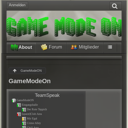
Anmelden
Forum
Mitglieder
About
GameModeON
GameModeOn
TeamSpeak
GameModeON
Eingangshalle
Der Rote Teppich
[spacer]Club Area
Mir Egal
Crime Alley
Chill Area