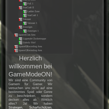
PoE 1
StarCraft II
Ladder Zone
StarCraft 1
Valorant
Valorant 1
Zonstiges
Zonstiges 1
[spacer]Clan Area
Lippetaler Zockertruppe
Unholy Shit!
[spacer0]Recording Area
[spacer1]Recording Area
Herzlich
willkommen bei
GameModeON!
Wir sind eine Community von
Gamern für Gamer. Wir
versuchen uns nicht auf eine
bestimmtes Spiel oder Genre
zu beschränken, sondern
decken alles ab. Wirklich
alles? Ja! Wir haben
Strategen
,
Scharfschützen
,