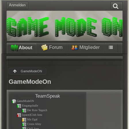
Anmelden
Forum
Mitglieder
About
GameModeON
GameModeOn
TeamSpeak
GameModeON
Eingangshalle
Der Rote Teppich
[spacer]Club Area
Mir Egal
Crime Alley
Chill Area