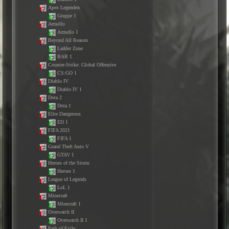
Apex Legenden
Gruppe 1
Armello
Armello 1
Beyond All Reason
Ladder Zone
BAR 1
Counter-Strike: Global Offensive
CS:GO 1
Diablo IV
Diablo IV 1
Dota 2
Dota 1
Elite Dangerous
ED 1
FIFA 2021
FIFA 1
Grand Theft Auto V
GTAV 1
Heroes of the Storm
Heroes 1
League of Legends
LoL 1
Minecraft
Minecraft 1
Overwatch II
Overwatch II 1
Path of Exile