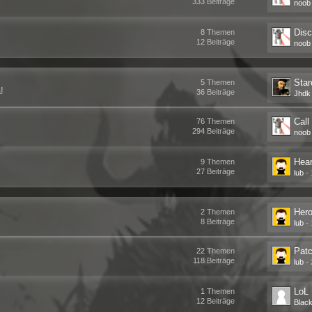
333
Beiträge
noob
8
Themen
12
Beiträge
noob
Star
5
Themen
!
36
Beiträge
Jhdk
Call
76
Themen
294
Beiträge
noob
Hear
9
Themen
27
Beiträge
lub
-
Hero
2
Themen
8
Beiträge
lub
-
Pat
22
Themen
118
Beiträge
lub
-
LoL
1
Themen
12
Beiträge
Blac