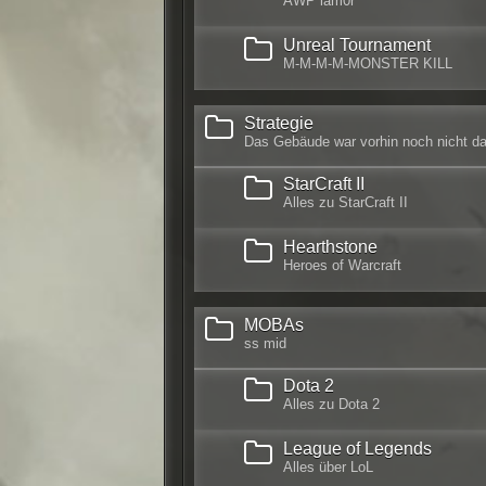
AWP lam0r
Unreal Tournament
M-M-M-M-MONSTER KILL
Strategie
Das Gebäude war vorhin noch nicht da
StarCraft II
Alles zu StarCraft II
Hearthstone
Heroes of Warcraft
MOBAs
ss mid
Dota 2
Alles zu Dota 2
League of Legends
Alles über LoL