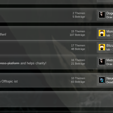
Doge
2
Themen
5
Beiträge
Drax
Moni
15
Themen
lfen!
107
Beiträge
lub
-
Bliz
17
Themen
48
Beiträge
lub
-
Metr
16
Themen
ross-platform
and helps charity!
21
Beiträge
Drax
Neu
10
Themen
 Offtopic ist
83
Beiträge
Dead