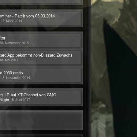
miner - Patch vom 03.03.2014
-
4. März 2014
tor
30. November 2015
zard App bekommt non-Blizzard Zuwachs
18. Mai 2017
o 2033 gratis
-
8. November 2014
es LP auf YT-Channel von GMO
4Light
-
5. Juni 2017