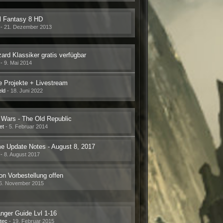
l Fantasy 8 HD
-
21. Dezember 2013
zard Klassiker gratis verfügbar
-
9. Mai 2014
 Projekte + Livestream
eld
-
18. Juni 2022
 Wars - The Old Republic
et
-
5. Februar 2014
 Update Notes - August 8, 2017
-
8. August 2017
on Vorbestellung offen
6. November 2015
nger Guide Lvl 1-16
tec
-
19. Februar 2015