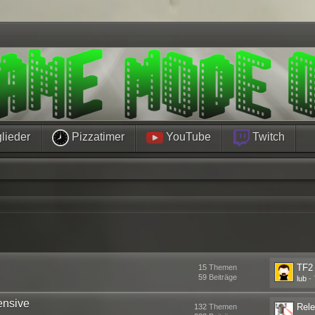
lieder
Pizzatimer
YouTube
Twitch
TF2
15
Themen
59
Beiträge
lub
-
ensive
Rele
132
Themen