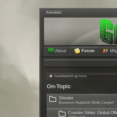
Anmelden
About
Forum
Mitg
»
»
GameModeON
Forum
On-Topic
Shooter
Boooomm Headshot! Blöde Camper!
Counter-Strike: Global Off