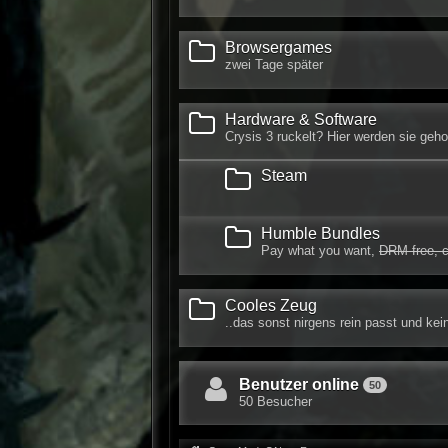
Browsergames
zwei Tage später
Hardware & Software
Crysis 3 ruckelt? Hier werden sie geho
Steam
Humble Bundles
Pay what you want,
DRM free, c
Cooles Zeug
..das sonst nirgens rein passt und kein
Benutzer online
50
50 Besucher