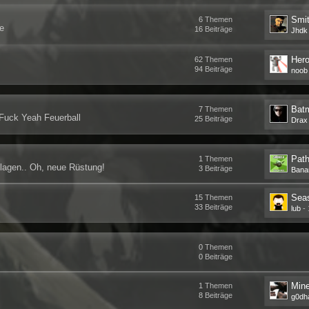
Smi
6
Themen
te
16
Beiträge
Jhdk
62
Themen
94
Beiträge
noob
Batm
7
Themen
 Fuck Yeah Feuerball
25
Beiträge
Drax
Path
1
Themen
lagen.. Oh, neue Rüstung!
3
Beiträge
Bana
Sea
15
Themen
33
Beiträge
lub
-
0
Themen
0
Beiträge
Mine
1
Themen
8
Beiträge
g0dh