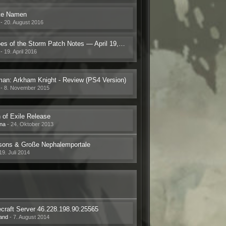
te Namen
-
20. August 2016
Heroes of the Storm Patch Notes — April 19, 2016
-
19. April 2016
an: Arkham Knight - Review (PS4 Version)
-
8. November 2015
 of Exile Release
na
-
24. Oktober 2013
sons & Große Nephalemportale
19. Juli 2014
craft Server 46.228.198.90:25565
and
-
7. August 2014