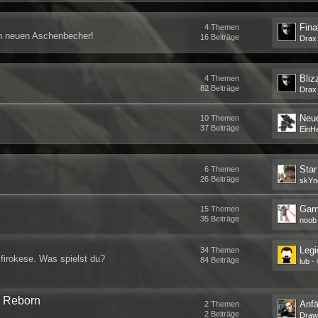
Fina
4
Themen
en neuen Aschenbecher!
16
Beiträge
Drax
Bliz
4
Themen
82
Beiträge
Drax
Neue
10
Themen
37
Beiträge
EinH
Star
6
Themen
26
Beiträge
skYn
Game
15
Themen
35
Beiträge
noob
Legi
34
Themen
lfirokese. Was spielst du?
84
Beiträge
lub
-
m Reborn
Anfä
2
Themen
2
Beiträge
Draw