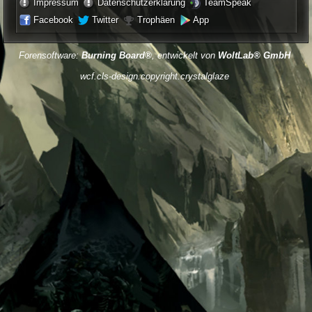
Impressum
Datenschutzerklärung
TeamSpeak
Facebook
Twitter
Trophäen
App
Forensoftware:
Burning Board®
, entwickelt von
WoltLab® GmbH
wcf.cls-design.copyright.crystalglaze