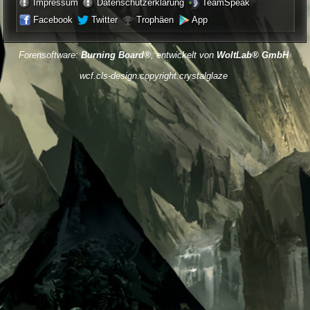
Impressum
Datenschutzerklärung
TeamSpeak
Facebook
Twitter
Trophäen
App
Forensoftware:
Burning Board®
, entwickelt von
WoltLab® GmbH
wcf.cls-design.copyright.crystalglaze