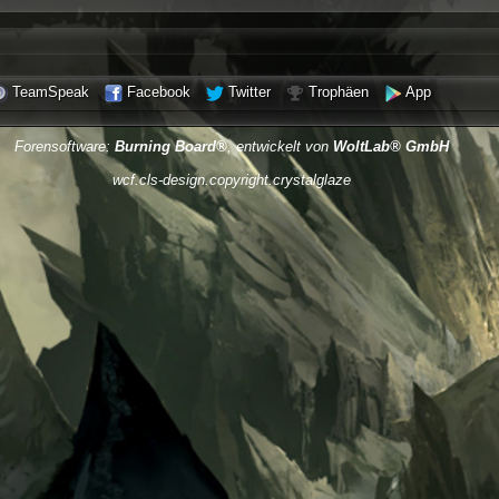
TeamSpeak
Facebook
Twitter
Trophäen
App
Forensoftware:
Burning Board®
, entwickelt von
WoltLab® GmbH
wcf.cls-design.copyright.crystalglaze