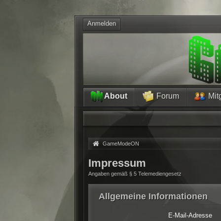
Anmelden
About
Forum
Mitg
»
GameModeON
Impressum
Angaben gemäß § 5 Telemediengesetz
Allgemeine Informationen
E-Mail-Adresse