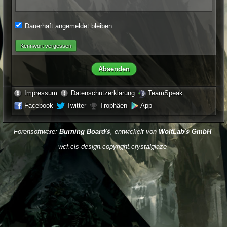
Dauerhaft angemeldet bleiben
Kennwort vergessen
Impressum
Datenschutzerklärung
TeamSpeak
Facebook
Twitter
Trophäen
App
Forensoftware:
Burning Board®
, entwickelt von
WoltLab® GmbH
wcf.cls-design.copyright.crystalglaze