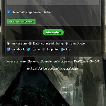
Dauerhaft angemeldet bleiben
Kennwort vergessen
Impressum
Datenschutzerklärung
TeamSpeak
Facebook
Twitter
Trophäen
App
Forensoftware:
Burning Board®
, entwickelt von
WoltLab® GmbH
wcf.cls-design.copyright.crystalglaze