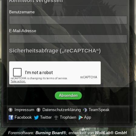
Kennwort vergessen
Benutzername
E-Mail-Adresse
Sicherheitsabfrage („reCAPTCHA“)
Impressum
Datenschutzerklärung
TeamSpeak
Facebook
Twitter
Trophäen
App
Forensoftware:
Burning Board®
, entwickelt von
WoltLab® GmbH