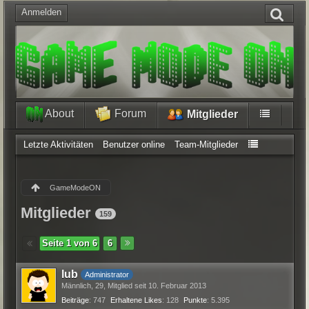
Anmelden
About
Forum
Mitglieder
Letzte Aktivitäten
Benutzer online
Team-Mitglieder
GameModeON
Mitglieder
159
Seite 1 von 6
6
lub
Administrator
Männlich
29
Mitglied seit 10. Februar 2013
Beiträge
747
Erhaltene Likes
128
Punkte
5.395