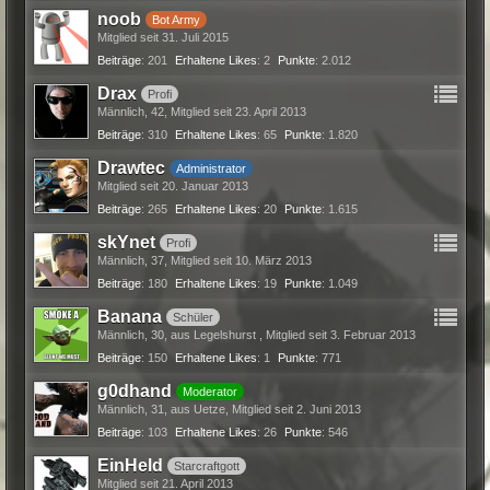
noob
Bot Army
Mitglied seit 31. Juli 2015
Beiträge
201
Erhaltene Likes
2
Punkte
2.012
Drax
Profi
Männlich
42
Mitglied seit 23. April 2013
Beiträge
310
Erhaltene Likes
65
Punkte
1.820
Drawtec
Administrator
Mitglied seit 20. Januar 2013
Beiträge
265
Erhaltene Likes
20
Punkte
1.615
skYnet
Profi
Männlich
37
Mitglied seit 10. März 2013
Beiträge
180
Erhaltene Likes
19
Punkte
1.049
Banana
Schüler
Männlich
30
aus Legelshurst
Mitglied seit 3. Februar 2013
Beiträge
150
Erhaltene Likes
1
Punkte
771
g0dhand
Moderator
Männlich
31
aus Uetze
Mitglied seit 2. Juni 2013
Beiträge
103
Erhaltene Likes
26
Punkte
546
EinHeld
Starcraftgott
Mitglied seit 21. April 2013