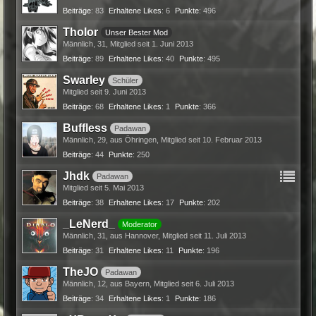
Beiträge
83
Erhaltene Likes
6
Punkte
496
Tholor
Unser Bester Mod
Männlich
31
Mitglied seit 1. Juni 2013
Beiträge
89
Erhaltene Likes
40
Punkte
495
Swarley
Schüler
Mitglied seit 9. Juni 2013
Beiträge
68
Erhaltene Likes
1
Punkte
366
Buffless
Padawan
Männlich
29
aus Öhringen
Mitglied seit 10. Februar 2013
Beiträge
44
Punkte
250
Jhdk
Padawan
Mitglied seit 5. Mai 2013
Beiträge
38
Erhaltene Likes
17
Punkte
202
_LeNerd_
Moderator
Männlich
31
aus Hannover
Mitglied seit 11. Juli 2013
Beiträge
31
Erhaltene Likes
11
Punkte
196
TheJO
Padawan
Männlich
12
aus Bayern
Mitglied seit 6. Juli 2013
Beiträge
34
Erhaltene Likes
1
Punkte
186