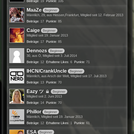
Beiträge
19
Punkte
105
MaaZe
Beginner
Männlich
29
aus Hessen,Frankfurt
Mitglied seit 12. Februar 2013
Beiträge
17
Punkte
85
Caige
Beginner
Mitglied seit 19. Januar 2013
Beiträge
17
Punkte
85
Dennozs
Beginner
30
aus Ö
Mitglied seit 3. Juli 2014
Beiträge
12
Erhaltene Likes
6
Punkte
71
IHCN/CrankUncle
Beginner
Männlich
aus Arsch der Welt
Mitglied seit 17. Juli 2013
Beiträge
13
Punkte
70
Eazy ツ
Beginner
Mitglied seit 2. Juni 2013
Beiträge
14
Punkte
70
Phillor
Beginner
Männlich
Mitglied seit 19. Januar 2013
Beiträge
12
Erhaltene Likes
1
Punkte
61
ESA
Beginner