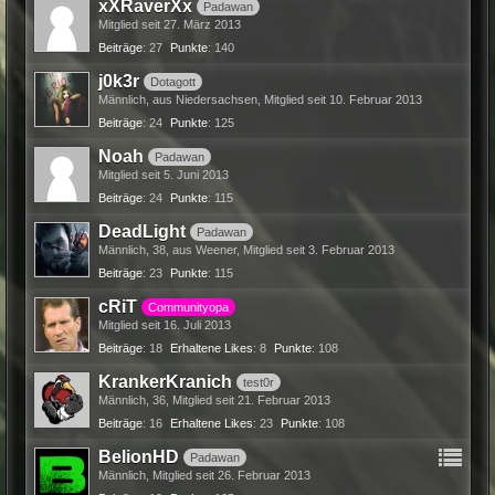
xXRaverXx
Padawan
Mitglied seit 27. März 2013
Beiträge
27
Punkte
140
j0k3r
Dotagott
Männlich
aus Niedersachsen
Mitglied seit 10. Februar 2013
Beiträge
24
Punkte
125
Noah
Padawan
Mitglied seit 5. Juni 2013
Beiträge
24
Punkte
115
DeadLight
Padawan
Männlich
38
aus Weener
Mitglied seit 3. Februar 2013
Beiträge
23
Punkte
115
cRiT
Communityopa
Mitglied seit 16. Juli 2013
Beiträge
18
Erhaltene Likes
8
Punkte
108
KrankerKranich
test0r
Männlich
36
Mitglied seit 21. Februar 2013
Beiträge
16
Erhaltene Likes
23
Punkte
108
BelionHD
Padawan
Männlich
Mitglied seit 26. Februar 2013