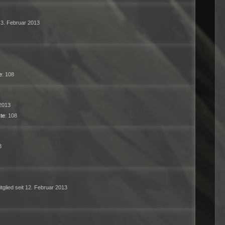
t 3. Februar 2013
e
108
 2013
te
108
3
itglied seit 12. Februar 2013