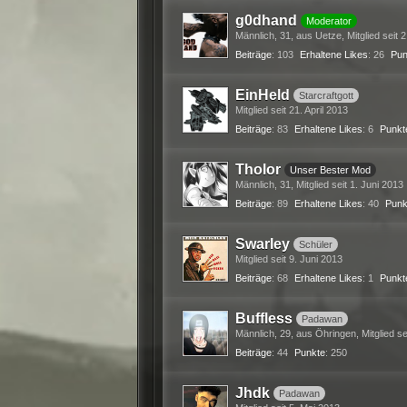
g0dhand
Moderator
Männlich
31
aus Uetze
Mitglied seit 
Beiträge
103
Erhaltene Likes
26
Pun
EinHeld
Starcraftgott
Mitglied seit 21. April 2013
Beiträge
83
Erhaltene Likes
6
Punkt
Tholor
Unser Bester Mod
Männlich
31
Mitglied seit 1. Juni 2013
Beiträge
89
Erhaltene Likes
40
Punk
Swarley
Schüler
Mitglied seit 9. Juni 2013
Beiträge
68
Erhaltene Likes
1
Punkt
Buffless
Padawan
Männlich
29
aus Öhringen
Mitglied s
Beiträge
44
Punkte
250
Jhdk
Padawan