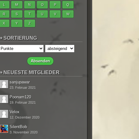
L
M
N
O
P
Q
R
S
T
U
V
W
X
Y
Z
SORTIERUNG
NEUESTE MITGLIEDER
sanjupawar
23. Februar 2021
Poonam120
19. Februar 2021
Velox
12. Dezember 2020
SilentBob
3. November 2020