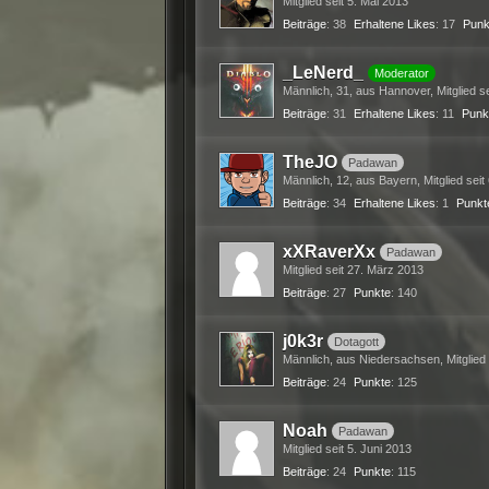
Mitglied seit 5. Mai 2013
Beiträge
38
Erhaltene Likes
17
Punk
_LeNerd_
Moderator
Männlich
31
aus Hannover
Mitglied s
Beiträge
31
Erhaltene Likes
11
Punk
TheJO
Padawan
Männlich
12
aus Bayern
Mitglied seit
Beiträge
34
Erhaltene Likes
1
Punkt
xXRaverXx
Padawan
Mitglied seit 27. März 2013
Beiträge
27
Punkte
140
j0k3r
Dotagott
Männlich
aus Niedersachsen
Mitglied
Beiträge
24
Punkte
125
Noah
Padawan
Mitglied seit 5. Juni 2013
Beiträge
24
Punkte
115