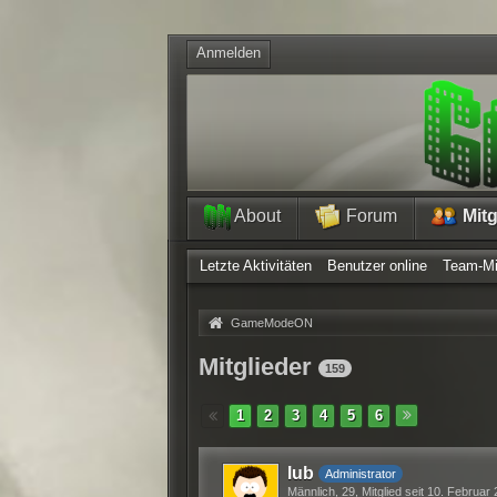
Anmelden
About
Forum
Mitg
Letzte Aktivitäten
Benutzer online
Team-Mi
»
GameModeON
Mitglieder
159
1
2
3
4
5
6
lub
Administrator
Männlich
29
Mitglied seit 10. Februar