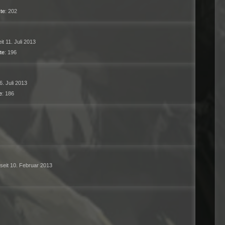
te
202
eit 11. Juli 2013
te
196
 6. Juli 2013
e
186
 seit 10. Februar 2013