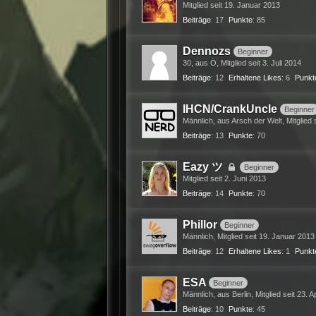
Mitglied seit 19. Januar 2013
Beiträge
17
Punkte
85
Dennozs
Beginner
30
aus Ö
Mitglied seit 3. Juli 2014
Beiträge
12
Erhaltene Likes
6
Punkt
IHCN/CrankUncle
Beginner
Männlich
aus Arsch der Welt
Mitglied 
Beiträge
13
Punkte
70
Eazy ツ
Beginner
Mitglied seit 2. Juni 2013
Beiträge
14
Punkte
70
Phillor
Beginner
Männlich
Mitglied seit 19. Januar 2013
Beiträge
12
Erhaltene Likes
1
Punkt
ESA
Beginner
Männlich
aus Berlin
Mitglied seit 23. A
Beiträge
10
Punkte
45