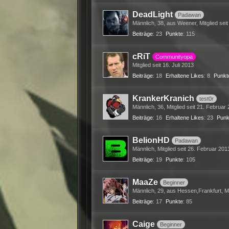
DeadLight
Padawan
Männlich
38
aus Weener
Mitglied sei
Beiträge
23
Punkte
115
cRiT
Communityopa
Mitglied seit 16. Juli 2013
Beiträge
18
Erhaltene Likes
8
Punkt
KrankerKranich
test0r
Männlich
36
Mitglied seit 21. Februar
Beiträge
16
Erhaltene Likes
23
Punk
BelionHD
Padawan
Männlich
Mitglied seit 26. Februar 201
Beiträge
19
Punkte
105
MaaZe
Beginner
Männlich
29
aus Hessen,Frankfurt
M
Beiträge
17
Punkte
85
Caige
Beginner