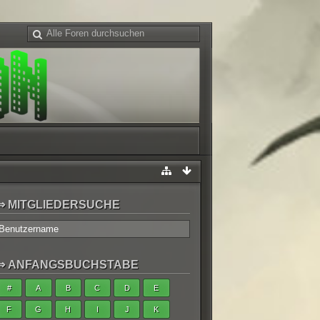
MITGLIEDERSUCHE
ANFANGSBUCHSTABE
#
A
B
C
D
E
F
G
H
I
J
K