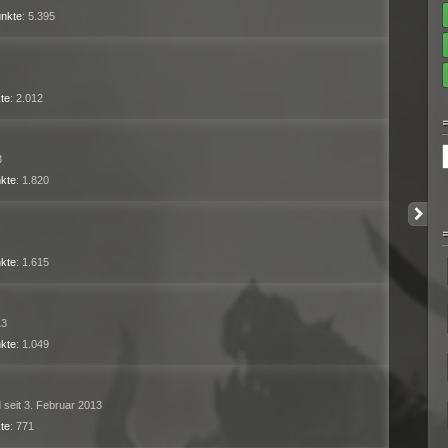
nkte
5.395
te
2.012
3
kte
1.820
kte
1.615
13
kte
1.049
d seit 3. Februar 2013
te
771