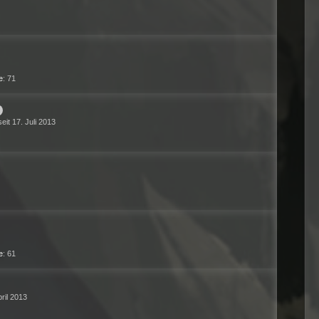
e
71
seit 17. Juli 2013
e
61
pril 2013