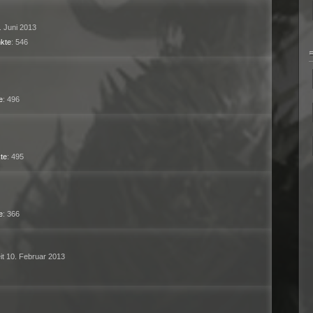
2. Juni 2013
kte
546
e
496
te
495
e
366
eit 10. Februar 2013