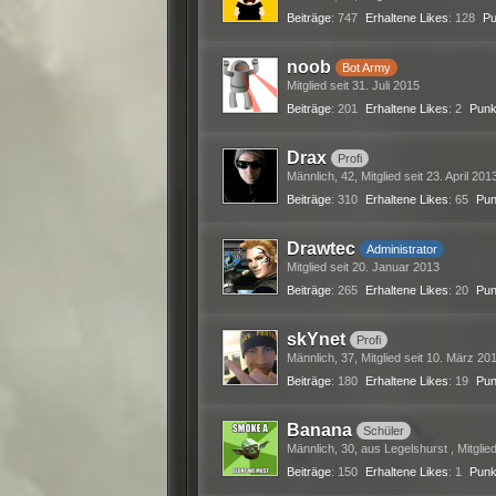
Beiträge
747
Erhaltene Likes
128
Pu
noob
Bot Army
Mitglied seit 31. Juli 2015
Beiträge
201
Erhaltene Likes
2
Punk
Drax
Profi
Männlich
42
Mitglied seit 23. April 201
Beiträge
310
Erhaltene Likes
65
Pun
Drawtec
Administrator
Mitglied seit 20. Januar 2013
Beiträge
265
Erhaltene Likes
20
Pun
skYnet
Profi
Männlich
37
Mitglied seit 10. März 20
Beiträge
180
Erhaltene Likes
19
Pun
Banana
Schüler
Männlich
30
aus Legelshurst
Mitglie
Beiträge
150
Erhaltene Likes
1
Punk