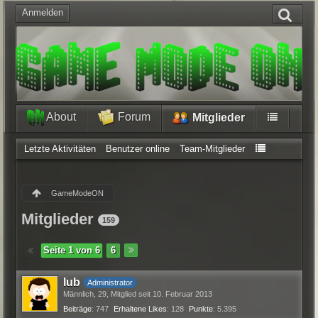
Anmelden
About
Forum
Mitglieder
Letzte Aktivitäten
Benutzer online
Team-Mitglieder
GameModeON
Mitglieder
159
Seite 1 von 6
6
lub
Administrator
Männlich
29
Mitglied seit 10. Februar 2013
Beiträge
747
Erhaltene Likes
128
Punkte
5.395