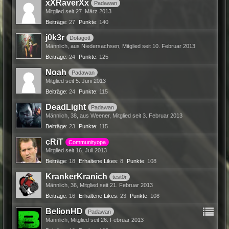
xXRaverXx
Padawan
Mitglied seit 27. März 2013
Beiträge
27
Punkte
140
j0k3r
Dotagott
Männlich
aus Niedersachsen
Mitglied seit 10. Februar 2013
Beiträge
24
Punkte
125
Noah
Padawan
Mitglied seit 5. Juni 2013
Beiträge
24
Punkte
115
DeadLight
Padawan
Männlich
38
aus Weener
Mitglied seit 3. Februar 2013
Beiträge
23
Punkte
115
cRiT
Communityopa
Mitglied seit 16. Juli 2013
Beiträge
18
Erhaltene Likes
8
Punkte
108
KrankerKranich
test0r
Männlich
36
Mitglied seit 21. Februar 2013
Beiträge
16
Erhaltene Likes
23
Punkte
108
BelionHD
Padawan
Männlich
Mitglied seit 26. Februar 2013