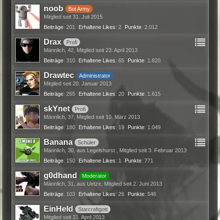
noob
Bot Army
Mitglied seit 31. Juli 2015
Beiträge
201
Erhaltene Likes
2
Punkte
2.012
Drax
Profi
Männlich
42
Mitglied seit 23. April 2013
Beiträge
310
Erhaltene Likes
65
Punkte
1.820
Drawtec
Administrator
Mitglied seit 20. Januar 2013
Beiträge
265
Erhaltene Likes
20
Punkte
1.615
skYnet
Profi
Männlich
37
Mitglied seit 10. März 2013
Beiträge
180
Erhaltene Likes
19
Punkte
1.049
Banana
Schüler
Männlich
30
aus Legelshurst
Mitglied seit 3. Februar 2013
Beiträge
150
Erhaltene Likes
1
Punkte
771
g0dhand
Moderator
Männlich
31
aus Uetze
Mitglied seit 2. Juni 2013
Beiträge
103
Erhaltene Likes
26
Punkte
546
EinHeld
Starcraftgott
Mitglied seit 21. April 2013