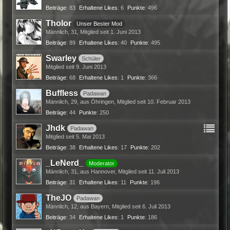
Beiträge
83
Erhaltene Likes
6
Punkte
496
Tholor
Unser Bester Mod
Männlich
31
Mitglied seit 1. Juni 2013
Beiträge
89
Erhaltene Likes
40
Punkte
495
Swarley
Schüler
Mitglied seit 9. Juni 2013
Beiträge
68
Erhaltene Likes
1
Punkte
366
Buffless
Padawan
Männlich
29
aus Öhringen
Mitglied seit 10. Februar 2013
Beiträge
44
Punkte
250
Jhdk
Padawan
Mitglied seit 5. Mai 2013
Beiträge
38
Erhaltene Likes
17
Punkte
202
_LeNerd_
Moderator
Männlich
31
aus Hannover
Mitglied seit 11. Juli 2013
Beiträge
31
Erhaltene Likes
11
Punkte
196
TheJO
Padawan
Männlich
12
aus Bayern
Mitglied seit 6. Juli 2013
Beiträge
34
Erhaltene Likes
1
Punkte
186