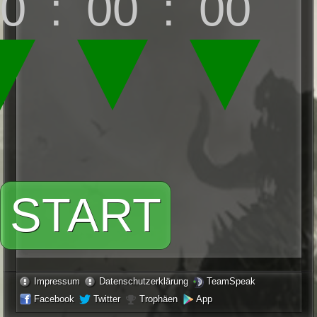
0
:
00
:
00
START
Impressum
Datenschutzerklärung
TeamSpeak
Facebook
Twitter
Trophäen
App