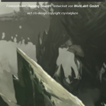
Forensoftware:
Burning Board®
, entwickelt von
WoltLab® GmbH
wcf.cls-design.copyright.crystalglaze