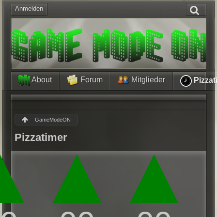
Anmelden
About
Forum
Mitglieder
Pizzat
GameModeON
Pizzatimer