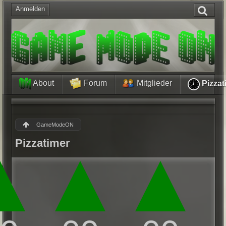
Anmelden
About
Forum
Mitglieder
Pizzat
GameModeON
Pizzatimer