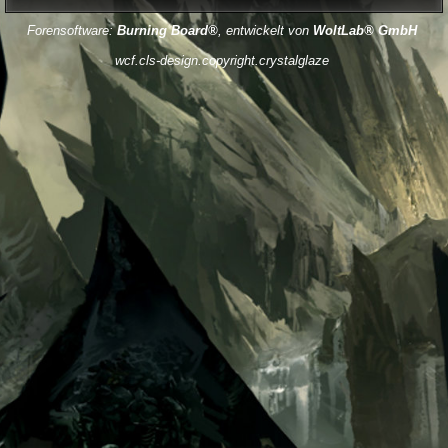
Forensoftware:
Burning Board®
, entwickelt von
WoltLab® GmbH
wcf.cls-design.copyright.crystalglaze