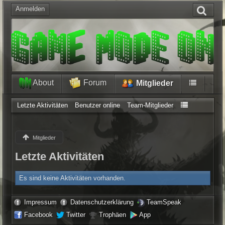
Anmelden
About
Forum
Mitglieder
Letzte Aktivitäten
Benutzer online
Team-Mitglieder
Mitglieder
Letzte Aktivitäten
Es sind keine Aktivitäten vorhanden.
Impressum
Datenschutzerklärung
TeamSpeak
Facebook
Twitter
Trophäen
App