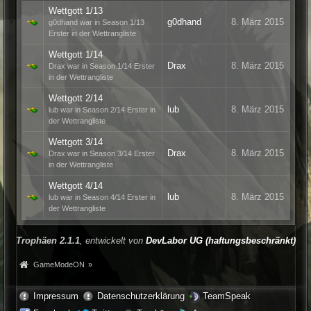
Wettgott 1/13
g0dhand
8. März 2015
g0dhand war in Season 1/13
Erster in der Wettrangliste
Wettgott 1/14
Drax
8. März 2015
Drax war in Season 1/14 Erster
in der Wettrangliste
Wettgott 2/14
lub
8. März 2015
lub war in Season 2/14 Erster in
der Wettrangliste
Wettgott 3/14
Drax
8. März 2015
Drax war in Season 3/14 Erster
in der Wettrangliste
Wettgott 4/14
lub
8. März 2015
lub war in Season 4/14 Erster in
der Wettrangliste
Trophäen 2.1.1
, entwickelt von
DevLabor UG (haftungsbeschränkt)
GameModeON
»
Impressum
Datenschutzerklärung
TeamSpeak