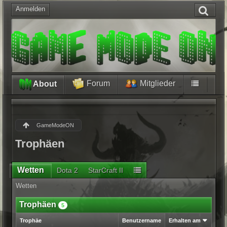
Anmelden
Forum
Mitglieder
About
GameModeON
Trophäen
Wetten
Dota 2
StarCraft II
Wetten
Trophäen
5
Trophäe
Benutzername
Erhalten am