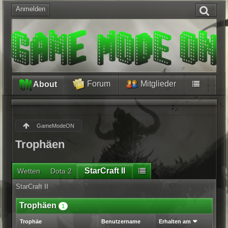
Anmelden
Forum
Mitglieder
About
GameModeON
Trophäen
StarCraft II
Wetten
Dota 2
StarCraft II
Trophäen
1
Trophäe
Benutzername
Erhalten am