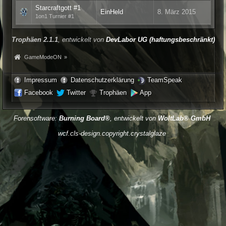
Starcraftgott #1
EinHeld
8. März 2015
1on1 Turnier #1
Trophäen 2.1.1
, entwickelt von
DevLabor UG (haftungsbeschränkt)
GameModeON
»
Impressum
Datenschutzerklärung
TeamSpeak
Facebook
Twitter
Trophäen
App
Forensoftware:
Burning Board®
, entwickelt von
WoltLab® GmbH
wcf.cls-design.copyright.crystalglaze