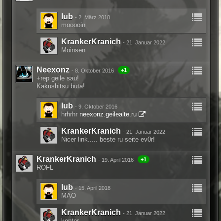
lub
-
2. März 2018
mooooin
KrankerKranich
-
21. Januar 2022
Moinsen
Neexonz
+1
-
8. Oktober 2016
+rep geile sau!
Kakushitsu buta!
lub
-
9. Oktober 2016
hrhrhr
neexonz.geilealte.ru
KrankerKranich
-
21. Januar 2022
Nicer link..... beste ru seite ev0r!
KrankerKranich
+1
-
19. April 2016
ROFL
lub
-
15. April 2018
MAO
KrankerKranich
-
21. Januar 2022
kopter