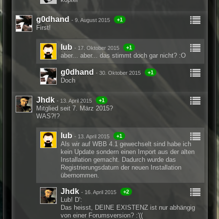
g0dhand
+1
-
9. August 2015
First!
lub
+1
-
17. Oktober 2015
aber... aber... das stimmt doch gar nicht? :O
g0dhand
+1
-
30. Oktober 2015
Doch
Jhdk
+1
-
13. April 2015
Mitglied seit 7. März 2015?
WAS?!?
lub
+1
-
13. April 2015
Als wir auf WBB 4.1 gewechselt sind habe ich
kein Update sondern einen Import aus der alten
Installation gemacht. Dadurch wurde das
Registrierungsdatum der neuen Installation
übernommen.
Jhdk
+2
-
16. April 2015
Lub! D':
Das heisst, DEINE EXISTENZ ist nur abhängig
von einer Forumsversion? :'((