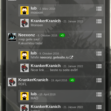
lub
-
2. März 2018
mooooin
KrankerKranich
-
21. Januar 2022
Moinsen
Neexonz
+1
-
8. Oktober 2016
+rep geile sau!
Kakushitsu buta!
lub
-
9. Oktober 2016
hrhrhr
neexonz.geilealte.ru
KrankerKranich
-
21. Januar 2022
Nicer link..... beste ru seite ev0r!
KrankerKranich
+1
-
19. April 2016
ROFL
lub
-
15. April 2018
MAO
KrankerKranich
-
21. Januar 2022
kopter