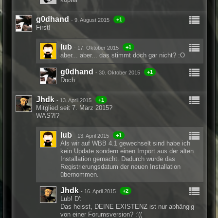
g0dhand
+1
-
9. August 2015
First!
lub
+1
-
17. Oktober 2015
aber... aber... das stimmt doch gar nicht? :O
g0dhand
+1
-
30. Oktober 2015
Doch
Jhdk
+1
-
13. April 2015
Mitglied seit 7. März 2015?
WAS?!?
lub
+1
-
13. April 2015
Als wir auf WBB 4.1 gewechselt sind habe ich
kein Update sondern einen Import aus der alten
Installation gemacht. Dadurch wurde das
Registrierungsdatum der neuen Installation
übernommen.
Jhdk
+2
-
16. April 2015
Lub! D':
Das heisst, DEINE EXISTENZ ist nur abhängig
von einer Forumsversion? :'((