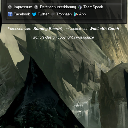
Impressum
Datenschutzerklärung
TeamSpeak
Facebook
Twitter
Trophäen
App
Forensoftware:
Burning Board®
, entwickelt von
WoltLab® GmbH
wcf.cls-design.copyright.crystalglaze