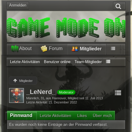
Anmelden
About
Forum
Mitglieder
Letzte Aktivitäten
Benutzer online
Team-Mitglieder
Mitglieder
_LeNerd_
Moderator
Männlich
31
aus Hannover
Mitglied seit 11. Juli 2013
Letzte Aktivität
21. Dezember 2022
Pinnwand
Letzte Aktivitäten
Likes
Über mich
Es wurden noch keine Einträge an der Pinnwand verfasst.