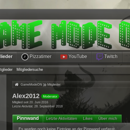
lieder
Pizzatimer
YouTube
Twitch
tglieder
Mitgliedersuche
»
»
GameModeON
Mitglieder
Alex2012
Moderator
Mitglied seit 20. Juni 2016
Letzte Aktivität
28. September 2018
Pinnwand
Letzte Aktivitäten
Likes
Über mich
Es wurden noch keine Einträge an der Pinnwand verfasst.