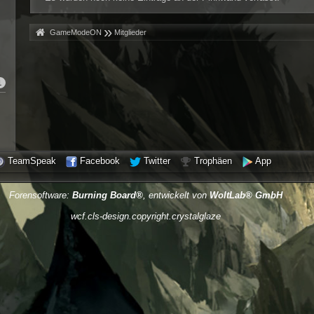
»
»
GameModeON
Mitglieder
1
TeamSpeak
Facebook
Twitter
Trophäen
App
Forensoftware:
Burning Board®
, entwickelt von
WoltLab® GmbH
wcf.cls-design.copyright.crystalglaze