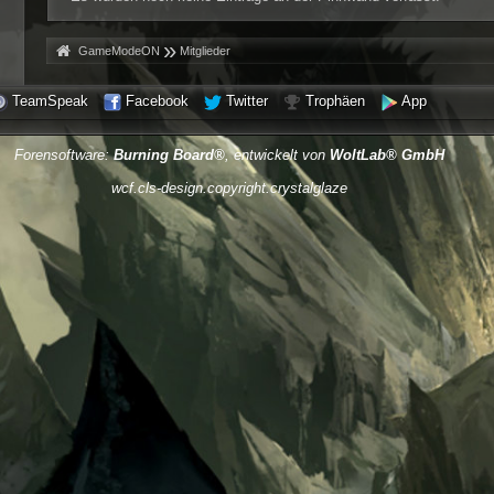
»
»
GameModeON
Mitglieder
TeamSpeak
Facebook
Twitter
Trophäen
App
Forensoftware:
Burning Board®
, entwickelt von
WoltLab® GmbH
wcf.cls-design.copyright.crystalglaze