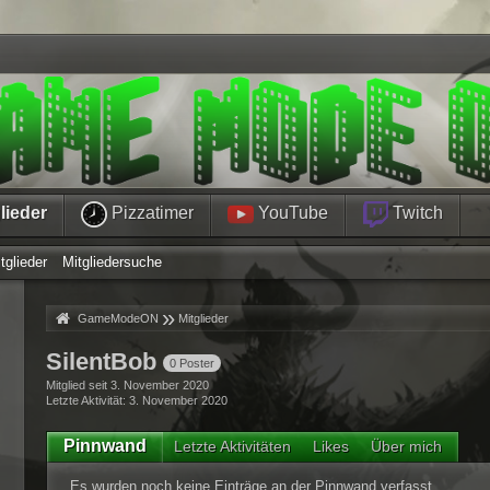
lieder
Pizzatimer
YouTube
Twitch
tglieder
Mitgliedersuche
»
»
GameModeON
Mitglieder
SilentBob
0 Poster
Mitglied seit 3. November 2020
Letzte Aktivität
3. November 2020
Pinnwand
Letzte Aktivitäten
Likes
Über mich
Es wurden noch keine Einträge an der Pinnwand verfasst.