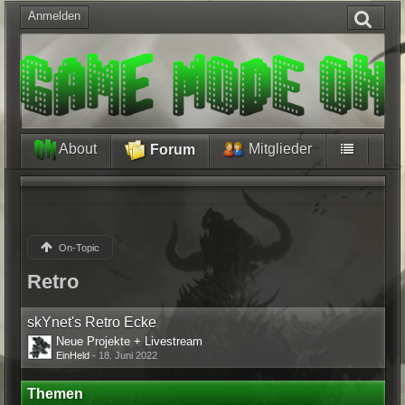
Anmelden
About
Mitglieder
Forum
On-Topic
Retro
skYnet's Retro Ecke
Neue Projekte + Livestream
EinHeld
-
18. Juni 2022
Themen