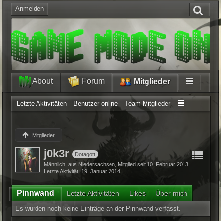
Anmelden
About
Forum
Mitglieder
Letzte Aktivitäten
Benutzer online
Team-Mitglieder
Mitglieder
j0k3r
Dotagott
Männlich
aus Niedersachsen
Mitglied seit 10. Februar 2013
Letzte Aktivität
19. Januar 2014
Pinnwand
Letzte Aktivitäten
Likes
Über mich
Es wurden noch keine Einträge an der Pinnwand verfasst.