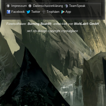
Impressum
Datenschutzerklärung
TeamSpeak
Facebook
Twitter
Trophäen
App
Forensoftware:
Burning Board®
, entwickelt von
WoltLab® GmbH
wcf.cls-design.copyright.crystalglaze